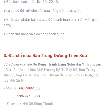
+ Bảo hành sản phẩm lên đến 20 năm.
+ Là cơ sở đổ mối cho các cửa hàng trên toàn quốc.
+ Nhận sản phẩm tại nhà sau đó thanh toán cho nhân viên giao
hàng.
+ Nhận đặt hàng và giao hàng toàn quốc.
3. Địa chỉ mua Bàn Trung Đường Triện Xúc
Cơ sở sản xuất
Đồ Gỗ Dũng Thanh
,
Làng Nghề Hải Minh
chuyên
sản xuất các loại
Bàn Ghế Trường Kỷ
,
Tủ Bày Đồ
,
Bàn Trung
Đường
,
Sập Tủ Gụ Chè
,
Tranh Khảm Ốc
,
Gốm Sứ Vạn Ninh
,
các
loại
Đồ Gỗ Mini
.
...
- Mobile :
0812-999.333
:
0812-959.333
-
Facebook:
Đồ Gỗ Dũng Thanh