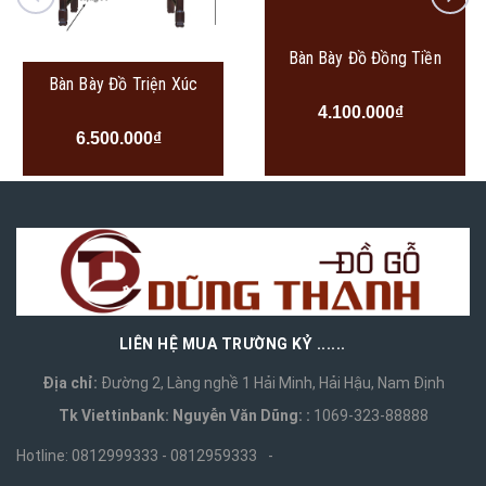
Bàn Bày Đồ Đồng Tiền
Bàn Bày Đồ Triện Xúc
4.100.000₫
6.500.000₫
LIÊN HỆ MUA TRƯỜNG KỶ ......
Địa chỉ:
Đường 2, Làng nghề 1 Hải Minh, Hải Hậu, Nam Định
Tk Viettinbank: Nguyễn Văn Dũng: :
1069-323-88888
Hotline:
0812999333 - 0812959333
-