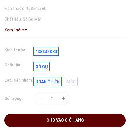
kích thước: 138x42x80
Chất liệu: Gỗ Gụ Mật
Xem thêm
Kích thước:
138X42X80
Chất liệu:
GỖ GỤ
Loại sản phẩm:
HOÀN THIỆN
MỘC
-
+
Số lượng:
CHO VÀO GIỎ HÀNG