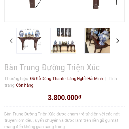
Bàn Trung Đường Triện Xúc
Thương hiệu:
Đồ Gỗ Dũng Thanh - Làng Nghề Hải Minh
|
Tình
trạng:
Còn hàng
3.800.000₫
Bàn Trung Đường Triện Xúc được chạm trổ tứ diện với các nét
truyện lõm đều , uyển chuyển và được làm trên nền gỗ gụ mật
mang đến không gian sang trọng.