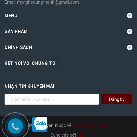
Email:
mynghedungthanh@gmail.com
MENU
SẢN PHẨM
CHÍNH SÁCH
KẾT NỐI VỚI CHÚNG TÔI
NHẬN TIN KHUYẾN MÃI
Đăng ký
© Bản quyền thuộc về
Đồ gỗ Dũng Thanh
Cung cấp bởi
Sapo