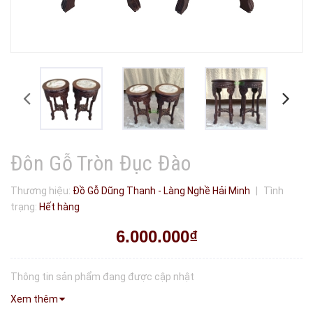
Đôn Gỗ Tròn Đục Đào
Thương hiệu:
Đồ Gỗ Dũng Thanh - Làng Nghề Hải Minh
|
Tình
trạng:
Hết hàng
6.000.000₫
Thông tin sản phẩm đang được cập nhật
Xem thêm