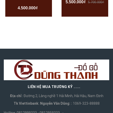
5.500.000₫
5.700.000₫
4.500.000₫
LIÊN HỆ MUA TRƯỜNG KỶ ......
Địa chỉ:
Đường 2, Làng nghề 1 Hải Minh, Hải Hậu, Nam Định
Tk Viettinbank: Nguyễn Văn Dũng: :
1069-323-88888
Hotline:
0812999333 - 0812959333
-