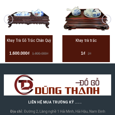
V
Trà Gỗ Trắc Chân Quỳ
Khay trà trắc
00.000₫
1₫
1.800.000₫
2₫
LIÊN HỆ MUA TRƯỜNG KỶ ......
Địa chỉ:
Đường 2, Làng nghề 1 Hải Minh, Hải Hậu, Nam Định