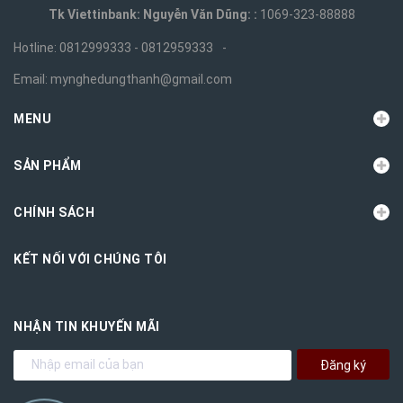
Tk Viettinbank: Nguyễn Văn Dũng: :
1069-323-88888
Hotline:
0812999333 - 0812959333
-
Email:
mynghedungthanh@gmail.com
MENU
SẢN PHẨM
CHÍNH SÁCH
KẾT NỐI VỚI CHÚNG TÔI
NHẬN TIN KHUYẾN MÃI
Đăng ký