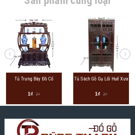
Sản phẩm cùng loại
Tủ Trưng Bày Đồ Cổ
Tủ Sách Gỗ Gụ Lối Huế Xưa
1₫
1₫
2₫
2₫