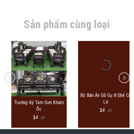
Sản phẩm cùng loại
Bộ Bàn Ăn Gỗ Gụ 8 Ghế Cù
Lá
Trường Kỷ Tam Sơn Khảm
Ốc
1₫
2₫
1₫
2₫