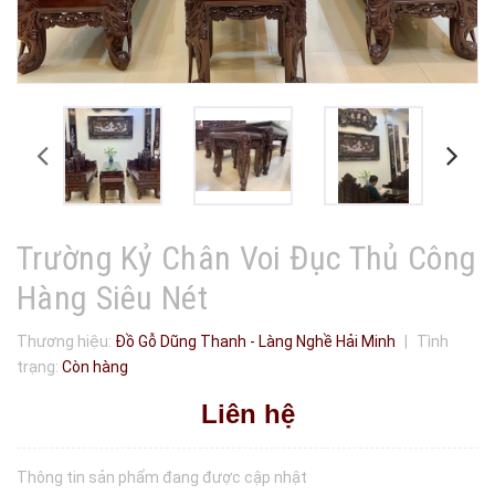
Trường Kỷ Chân Voi Đục Thủ Công
Hàng Siêu Nét
Thương hiệu:
Đồ Gỗ Dũng Thanh - Làng Nghề Hải Minh
|
Tình
trạng:
Còn hàng
Liên hệ
Thông tin sản phẩm đang được cập nhật