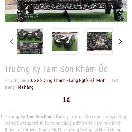
Trường Kỷ Tam Sơn Khảm Ốc
Thương hiệu:
Đồ Gỗ Dũng Thanh - Làng Nghề Hải Minh
|
Tình
trạng:
Hết hàng
1₫
Trường Kỷ Tam Sơn Khảm Ốc
hay Trường Kỷ là một trong những
món đồ không thể thiếu trong các gia đình Việt Nam nó đã trở
thành một truyền thống. Một bộ trường kỷ đẹp sẽ khiến không