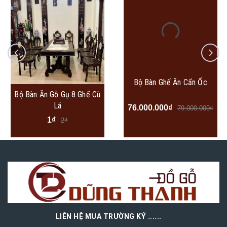
Bộ Bàn Ghế Ăn Cẩn Ốc
Bộ Bàn Ăn Gỗ Gụ 8 Ghế Cù
Lá
76.000.000₫
79.000.000₫
1₫
2₫
LIÊN HỆ MUA TRƯỜNG KỶ ......