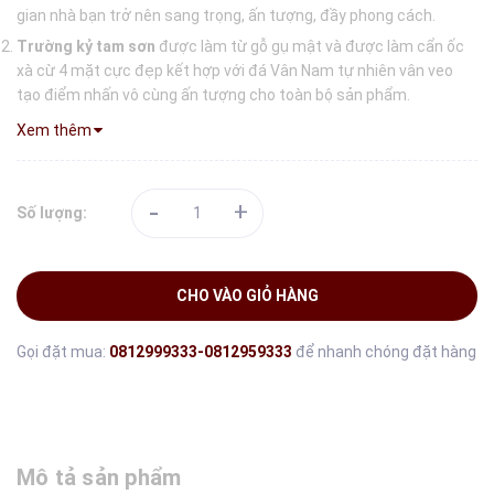
gian nhà bạn trở nên sang trọng, ấn tượng, đầy phong cách.
Trường kỷ tam sơn
được làm từ gỗ gụ mật và được làm cẩn ốc
xà cừ 4 mặt cực đẹp kết hợp với đá Vân Nam tự nhiên vân veo
tạo điểm nhấn vô cùng ấn tượng cho toàn bộ sản phẩm.
Xem thêm
-
+
Số lượng:
CHO VÀO GIỎ HÀNG
Gọi đặt mua:
0812999333-0812959333
để nhanh chóng đặt hàng
Mô tả sản phẩm