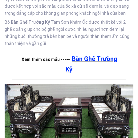
được kết hợp với sắc màu của ốc xà cừ sẽ đem lại vẻ đẹp sang
trọng đẳng cấp cho không gian phòng khách ngôi nhà của bạn.
Bộ
Bàn Ghế Trường Kỷ
Tam Sơn Khảm Ốc được thiết kế với 2
ghế đoản giúp cho bộ ghế ngồi được nhiều người hơn đem lại
những buổi thưởng trà bên bạn bè và người thân thêm ấm cúng
thân thiện và gần gũi.
Bàn Ghế Trường
Xem thêm các mẫu -----
Kỷ