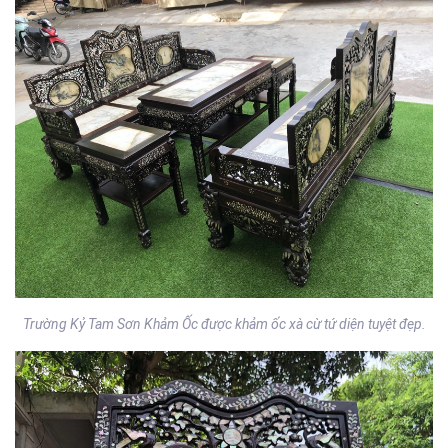
Trường Kỷ Tam Sơn Khảm Ốc được khảm ốc xà cừ tứ diện tuyệt đẹp.