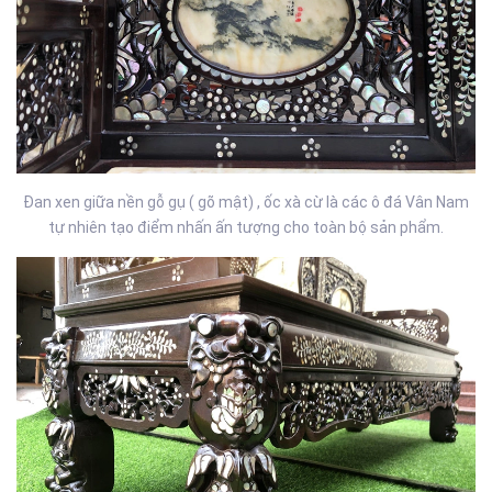
Đan xen giữa nền gỗ gụ ( gõ mật) , ốc xà cừ là các ô đá Vân Nam
tự nhiên tạo điểm nhấn ấn tượng cho toàn bộ sản phẩm.