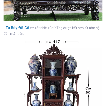
Tủ Bày Đồ Cổ
-
với rất nhiều Chữ Thọ được kết hợp từ tấm hậu
đến mặt tiền.