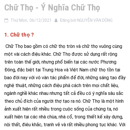
Chữ Thọ - Ý Nghĩa Chữ Thọ
Thứ Mon,
06/12/2021
Đăng bởi
NGUYỄN VĂN DŨNG
1. Chữ thọ ?
Chữ Thọ bao gồm có chữ thọ tròn và chữ thọ vuông cùng
một vài cách điệu khác. Chữ Thọ được sử dụng rất rộng
trên toàn thế giới, nhưng phổ biến tại các nước Phương
Đông, đặc biệt tại Trung Hoa và Việt Nam chữ thọ tồn tại
bao đời nay với vô vàn tác phẩm để đời, những sáng tạo đầy
nghệ thuật, những cách điệu phá cách trên mọi chất liệu,
ngành nghề khác nhau nhưng tất cả đều có ý nghĩa sâu sắc
theo chủ đích của người thợ tạo ra nó. Chữ Thọ là một hình
ảnh xuất hiện rất nhiều trong cuộc sống của chúng ta, nó
xuất hiện tại các nhà chùa, nhà cổ, trong thiết kế xây dựng,
nội thất, điêu khắc, tranh vẽ và rất nhiều phong tục khác. Với