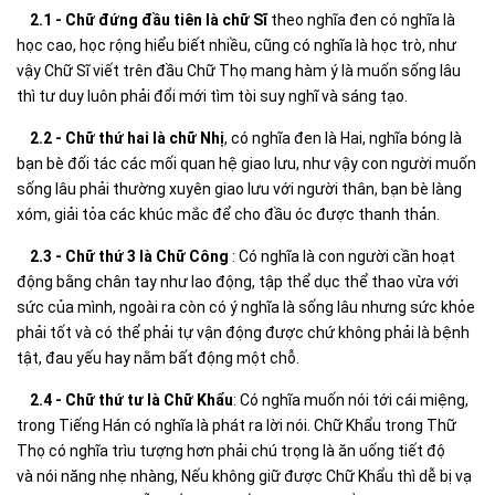
2.1 - Chữ đứng đầu tiên là chữ Sĩ
theo nghĩa đen có nghĩa là
học cao, học rộng hiểu biết nhiều, cũng có nghĩa là học trò, như
vậy Chữ Sĩ viết trên đầu Chữ Thọ mang hàm ý là muốn sống lâu
thì tư duy luôn phải đổi mới tìm tòi suy nghĩ và sáng tạo.
2.2 - Chữ thứ hai là chữ Nhị
, có nghĩa đen là Hai, nghĩa bóng là
bạn bè đối tác các mối quan hệ giao lưu, như vậy con người muốn
sống lâu phải thường xuyên giao lưu với người thân, bạn bè làng
xóm, giải tỏa các khúc mắc để cho đầu óc được thanh thản.
2.3 - Chữ thứ 3 là Chữ Công
: Có nghĩa là con người cần hoạt
động bằng chân tay như lao động, tập thể dục thể thao vừa với
sức của mình, ngoài ra còn có ý nghĩa là sống lâu nhưng sức khỏe
phải tốt và có thể phải tự vận động được chứ không phải là bệnh
tật, đau yếu hay nằm bất động một chỗ.
2.4 - Chữ thứ tư là Chữ Khẩu
: Có nghĩa muốn nói tới cái miệng,
trong Tiếng Hán có nghĩa là phát ra lời nói. Chữ Khẩu trong Thữ
Thọ có nghĩa trìu tượng hơn phải chú trọng là ăn uống tiết độ
và nói năng nhẹ nhàng, Nếu không giữ được Chữ Khẩu thì dễ bị vạ