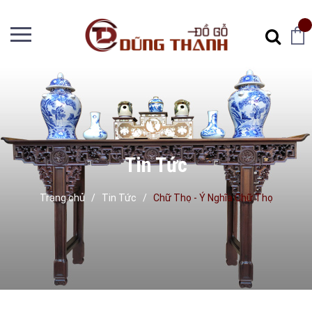
Tin Tức
Trang chủ
/
Tin Tức
/
Chữ Thọ - Ý Nghĩa Chữ Thọ