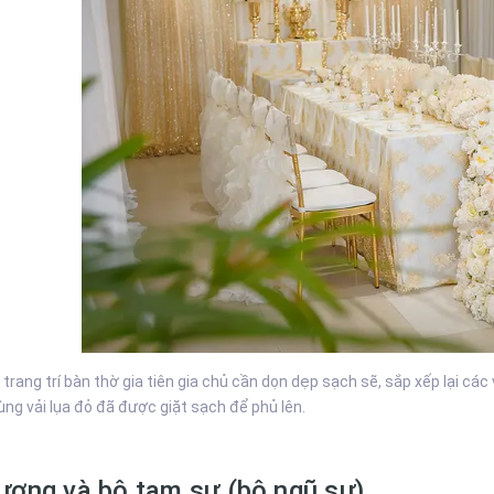
 trang trí bàn thờ gia tiên gia chủ cần dọn dẹp sạch sẽ, sắp xếp lại c
ùng vải lụa đỏ đã được giặt sạch để phủ lên.
ương và bộ tam sự (bộ ngũ sự)