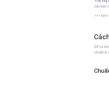
Trái cây 
nếu bàn t
>>> Xem
Cách
Để có đượ
chuẩn bị 
Chuẩn