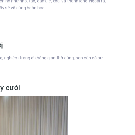
ính như nho, táo, cam, lê, xoài và thanh long. Ngoài ra,
cây sẽ vô cùng hoàn hảo.
i
g, nghiêm trang ở không gian thờ cúng, bạn cần có sự
ày cưới