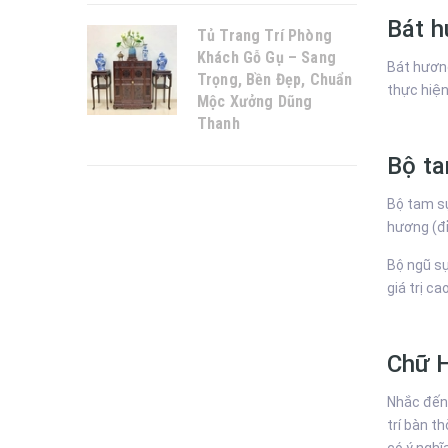
Bát 
Tủ Trang Trí Phòng
Khách Gỗ Gụ – Sang
Bát hương
Trọng, Bền Đẹp, Chuẩn
thực hiện
Mộc Xưởng Dũng
Thanh
Bộ ta
Bộ tam sự
hương (đỉ
Bộ ngũ sự
giá trị c
Chữ H
Nhắc đến 
trí bàn t