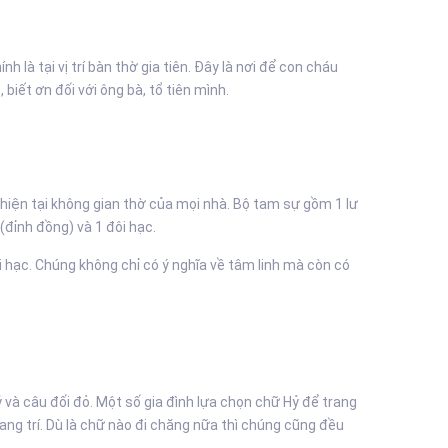
h là tại vị trí bàn thờ gia tiên. Đây là nơi để con cháu
biết ơn đối với ông bà, tổ tiên mình.
hiện tại không gian thờ của mọi nhà. Bộ tam sự gồm 1 lư
đỉnh đồng) và 1 đôi hạc.
i hạc. Chúng không chỉ có ý nghĩa về tâm linh mà còn có
và câu đối đỏ. Một số gia đình lựa chọn chữ Hỷ để trang
rang trí. Dù là chữ nào đi chăng nữa thì chúng cũng đều