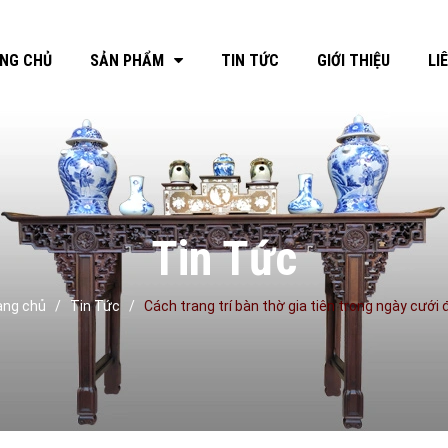
NG CHỦ
SẢN PHẨM
TIN TỨC
GIỚI THIỆU
LI
Tin Tức
ang chủ
/
Tin Tức
/
Cách trang trí bàn thờ gia tiên trong ngày cưới