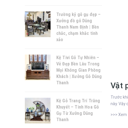
Trường kỷ gỗ gụ đẹp –
Xưởng đồ gỗ Dũng
Thanh Nam Định | Bền
chắc, chạm khắc tinh
xảo
Kệ Tivi Gỗ Tự Nhiên –
Vẻ Đẹp Bền Lâu Trong
Mọi Không Gian Phòng
Khách | Xưởng Gỗ Dũng
Thanh
Vật 
Trước khi
Kệ Gỗ Trang Trí Trăng
này. Vậy 
Khuyết – Tinh Hoa Gỗ
Gụ Từ Xưởng Dũng
>>> Xem
Thanh