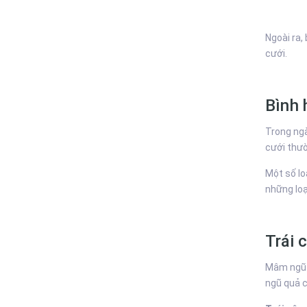
Ngoài ra,
cưới.
Bình 
Trong ngà
cưới thườ
Một số lo
những loạ
Trái 
Mâm ngũ q
ngũ quả c