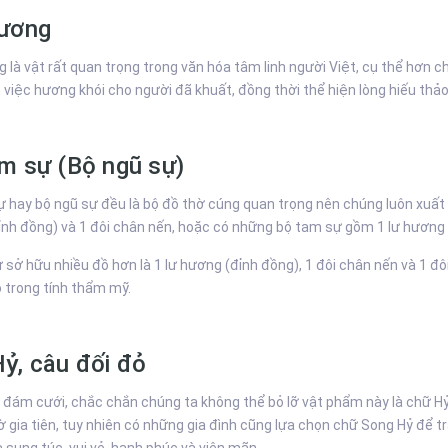
hương
 là vật rất quan trọng trong văn hóa tâm linh người Việt, cụ thể hơn chín
 việc hương khói cho người đã khuất, đồng thời thể hiện lòng hiếu thảo, 
m sự (Bộ ngũ sự)
 hay bộ ngũ sự đều là bộ đồ thờ cúng quan trọng nên chúng luôn xuất 
nh đồng) và 1 đôi chân nến, hoặc có những bộ tam sự gồm 1 lư hương (
 sở hữu nhiều đồ hơn là 1 lư hương (đỉnh đồng), 1 đôi chân nến và 1 đô
ao trong tính thẩm mỹ.
ỷ, câu đối đỏ
đám cưới, chắc chắn chúng ta không thể bỏ lỡ vật phẩm này là chữ Hỷ 
hờ gia tiên, tuy nhiên có những gia đình cũng lựa chọn chữ Song Hỷ để t