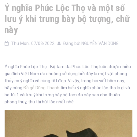
Ý nghĩa Phúc Lộc Thọ và một số
lưu ý khi trưng bày bộ tượng, chữ
này
Thứ Mon,
07/03/2022
Đăng bởi
NGUYỄN VĂN DŨNG
Ý nghĩa Phúc Lộc Thọ - Bộ tam đa Phúc Lộc Thọ luôn được nhiều
gia đình Việt Nam ưa chuộng sử dụng bởi đây là một vật phong
thủy có ý nghĩa vô cùng tốt đẹp. Vì vậy, trong bài viết hôm nay,
hãy cùng
Đồ gỗ Dũng Thanh
tìm hiểu ý nghĩa phúc lộc thọ là gì và
bỏ túi 1 vài lưu ý khi trưng bày bộ tam đa này sao cho thuận
phong thủy, thu tài hút lộc nhất nhé.