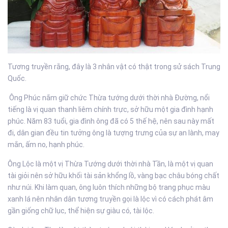
Tương truyền rằng, đây là 3 nhân vật có thật trong sử sách Trung
Quốc.
Ông Phúc nắm giữ chức Thừa tướng dưới thời nhà Đường, nổi
tiếng là vị quan thanh liêm chính trực, sở hữu một gia đình hạnh
phúc. Năm 83 tuổi, gia đình ông đã có 5 thế hệ, nên sau này mất
đi, dân gian đều tin tưởng ông là tượng trưng của sự an lành, may
mắn, ấm no, hạnh phúc.
Ông Lộc là một vị Thừa Tướng dưới thời nhà Tần, là một vị quan
tài giỏi nên sở hữu khối tài sản khổng lồ, vàng bạc châu bóng chất
như núi. Khi làm quan, ông luôn thích những bộ trang phục màu
xanh lá nên nhân dân tương truyền gọi là lộc vì có cách phát âm
gần giống chữ lục, thể hiện sự giàu có, tài lộc.