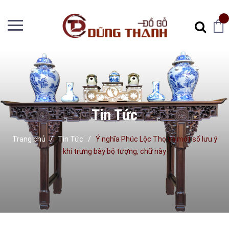
Tin Tức
Trang chủ
/
Tin Tức
/
Ý nghĩa Phúc Lộc Thọ và một số lưu ý
khi trưng bày bộ tượng, chữ này