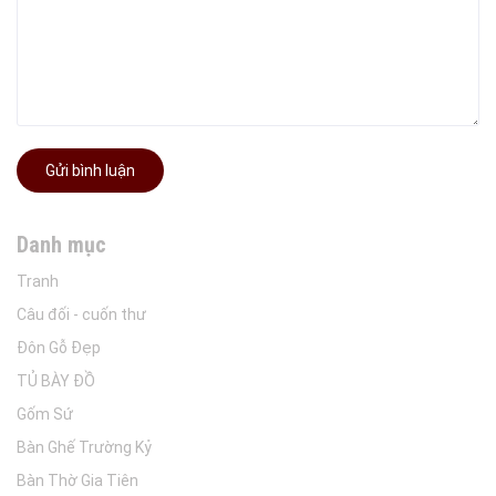
Gửi bình luận
Danh mục
Tranh
Câu đối - cuốn thư
Đôn Gỗ Đẹp
TỦ BÀY ĐỒ
Gốm Sứ
Bàn Ghế Trường Kỷ
Bàn Thờ Gia Tiên