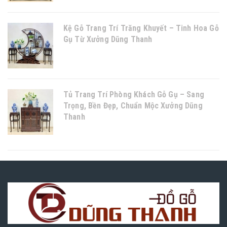
Kệ Gỗ Trang Trí Trăng Khuyết – Tinh Hoa Gỗ
Gụ Từ Xưởng Dũng Thanh
Tủ Trang Trí Phòng Khách Gỗ Gụ – Sang
Trọng, Bền Đẹp, Chuẩn Mộc Xưởng Dũng
Thanh