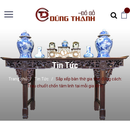
Tin Tức
Trang chủ
/
Tin Tức
/
Sắp xếp bàn thờ gia tiên đúng cách:
Trau chuốt chốn tâm linh tại mỗi gia đình