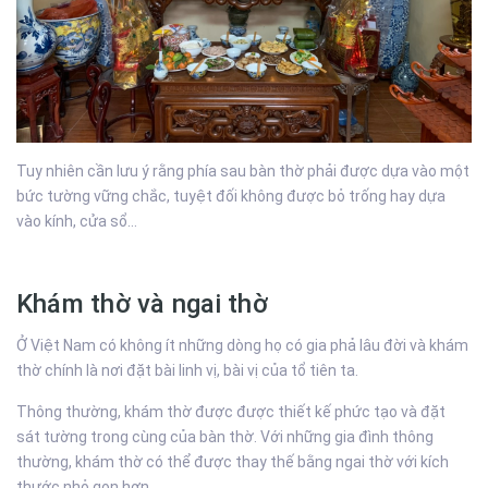
Tuy nhiên cần lưu ý rằng phía sau bàn thờ phải được dựa vào một
bức tường vững chắc, tuyệt đối không được bỏ trống hay dựa
vào kính, cửa sổ…
Khám thờ và ngai thờ
Ở Việt Nam có không ít những dòng họ có gia phả lâu đời và khám
thờ chính là nơi đặt bài linh vị, bài vị của tổ tiên ta.
Thông thường, khám thờ được được thiết kế phức tạo và đặt
sát tường trong cùng của bàn thờ. Với những gia đình thông
thường, khám thờ có thể được thay thế bằng ngai thờ với kích
thước nhỏ gọn hơn.