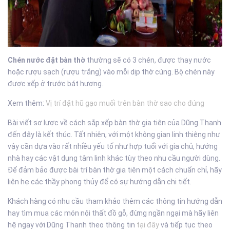
Chén nước đặt bàn thờ
thường sẽ có 3 chén, được thay nước
hoặc rượu sạch (rượu trắng) vào mỗi dịp thờ cúng. Bộ chén này
được xếp ở trước bát hương.
Xem thêm:
Vị trí đặt hũ gạo muối trên bàn thờ sao cho đúng
Bài viết sơ lược về cách sắp xếp bàn thờ gia tiên của Dũng Thanh
đến đây là kết thúc. Tất nhiên, với một không gian linh thiêng như
vậy cần dựa vào rất nhiều yếu tố như hợp tuổi với gia chủ, hướng
nhà hay các vật dụng tâm linh khác tùy theo nhu cầu người dùng.
Để đảm bảo được bài trí bàn thờ gia tiên một cách chuẩn chỉ, hãy
liên hẹ các thầy phong thủy để có sự hướng dẫn chi tiết.
Khách hàng có nhu cầu tham khảo thêm các thông tin hướng dẫn
hay tìm mua các món nội thất đồ gỗ, đừng ngần ngại mà hãy liên
hệ ngay với Dũng Thanh theo thông tin
tại đây
và tiếp tục theo