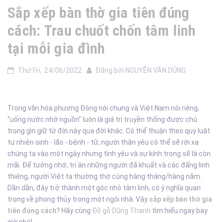
Sắp xếp bàn thờ gia tiên đúng
cách: Trau chuốt chốn tâm linh
tại mỗi gia đình
Thứ Fri,
24/06/2022
Đăng bởi
NGUYỄN VĂN DŨNG
Trong văn hóa phương Đông nói chung và Việt Nam nói riêng,
“uống nước nhớ nguồn” luôn là giá trị truyền thống được chú
trọng gìn giữ từ đời này qua đời khác. Có thể thuận theo quy luật
tự nhiên sinh - lão - bệnh - tử, người thân yêu có thể sẽ rời xa
chúng ta vào một ngày nhưng tình yêu và sự kính trọng sẽ là còn
mãi. Để tưởng nhớ, tri ân những người đã khuất và các đấng linh
thiêng, người Việt ta thường thờ cúng hàng tháng/hàng năm.
Dần dần, đây trở thành một góc nhỏ tâm linh, có ý nghĩa quan
trọng về phong thủy trong một ngôi nhà. Vậy
sắp xếp bàn thờ gia
tiên đúng cách
? Hãy cùng
Đồ gỗ Dũng Thanh
tìm hiểu ngay bay