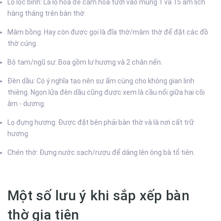
Lọ lộc bình: Là lọ hoa để căm hoa tươi vào mùng 1 và 15 âm lịch
hàng tháng trên bàn thờ.
Mâm bồng: Hay còn được gọi là đĩa thờ/mâm thờ để đặt các đồ
thờ cúng.
Bộ tam/ngũ sự: Boa gồm lư hương và 2 chân nến.
Đèn dầu: Có ý nghĩa tạo nên sự ấm cùng cho không gian linh
thiêng. Ngọn lửa đèn dầu cũng được xem là cầu nối giữa hai cõi
âm - dương.
Lọ đựng hương: Được đặt bên phải bàn thờ và là nơi cất trữ
hương.
Chén thờ: Đựng nước sạch/rượu để dâng lên ông bà tổ tiên.
Một số lưu ý khi sắp xếp bàn
thờ gia tiên